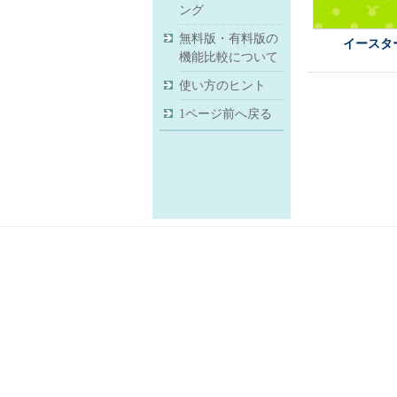
ング
無料版・有料版の
イースタ
機能比較について
使い方のヒント
1ページ前へ戻る